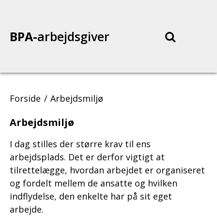
Gå
Gå
til
til
primært
footer
SØG
BPA-
arbejdsgiver
Men
indhold
indhold
Forside
Arbejdsmiljø
Arbejdsmiljø
I dag stilles der større krav til ens
arbejdsplads. Det er derfor vigtigt at
tilrettelægge, hvordan arbejdet er organiseret
og fordelt mellem de ansatte og hvilken
indflydelse, den enkelte har på sit eget
arbejde.