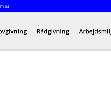
m os
ovgivning
Rådgivning
Arbejdsmil