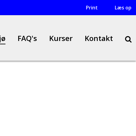
Print
Læs op
S
jø
FAQ's
Kurser
Kontakt