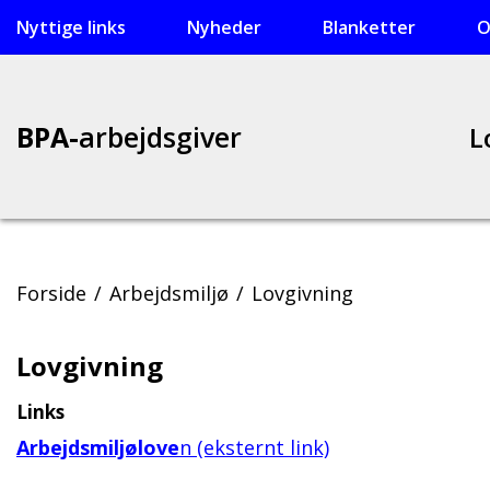
Gå
Gå
Nyttige links
Nyheder
Blanketter
O
til
til
primært
footer
indhold
indhold
BPA-
arbejdsgiver
L
Forside
Arbejdsmiljø
Lovgivning
Lovgivning
Links
Arbejdsmiljølove
n (eksternt link)